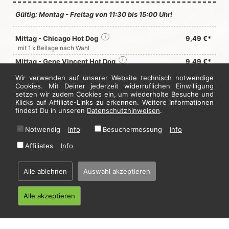
Gültig: Montag - Freitag von 11:30 bis 15:00 Uhr!
Mittag - Chicago Hot Dog
i
9,49 €*
mit 1 x Beilage nach Wahl
Mittag - Gene Vincent Hot Dog
i
9,49 €*
mit 1 x Beilage nach Wahl
Wir verwenden auf unserer Website technisch notwendige
• enthällt Formfleisch
Cookies. Mit Deiner jederzeit widerruflichen Einwilligung
Mittag - Brigitte Nielsen Hot Dog
i
9,49 €*
setzen wir zudem Cookies ein, um wiederholte Besuche und
Klicks auf Affiliate-Links zu erkennen. Weitere Informationen
mit 1 x Beilage nach Wahl
findest Du in unseren
Datenschutzhinweisen
.
Jetzt hier bestellen
Notwendig
Info
Besuchermessung
Info
Affiliates
Info
* Alle Preise in Euro inkl. gesetzl. MwSt. Abbildungen können ggf. abweichen.
Informationen zu Inhalts- und Zusatzstoffen finden Sie unter
i
Alle ablehnen
Auswahl akzeptieren
Alle akzeptieren
Home
·
Impressum
·
Datenschutzhinweise
·
AGB
© 2026 Burger Legends - Hosting by
restablo.de