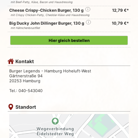
mit Beef-Patty, Käse, Bacon und Hausdressing
Cheese Crispy-Chicken Burger, 130 g
i
12,79 €*
mit Crispy Chicken-Patty, Cheddar-Käse und Hausdressing
Big Ducky John Dillinger Burger, 130 g
i
10,79 €*
mit Hähnchenbrustfilet
Hier gleich bestellen
Kontakt
Burger Legends - Hamburg Hoheluft-West
Gärtnerstraße 94
20253 Hamburg
Tel.: 040-543040
Standort