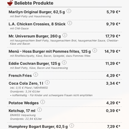
Beliebte Produkte
Marilyn Original Burger, 62,5 g
i
5,79 €*
mit Beef-Patty und Hausdressing
L.A. Chicken Crossies, 8 Stück
i
9,79 €*
mit Chili-Sauce
Mr. Universum Burger, 260 g
i
17,79 €*
mit hausgemachtem Beef-Patty, hausgemachtem Brot, hausgemachter Sauce, Cheddar-
Käse und Bacon
Menü - Hoss Burger mit Pommes frites, 125 g
i
14,79 €*
mit Rindfleischpatty, Käse, Bacon, Spiegelei, dazu Pommes frites
Eddie Cochran Burger, 125 g
i
11,29 €*
mit Beef-Patty, Käse, Bacon und Hausdressing
French Fries
i
4,29 €*
Coca Cola Zero, 1 l
i
3,34 €*
inkl. 0,15 € Pfand / MEHRWEG
Grundpreis: 3,34 €/Liter
• koffeinhaltig - Für Kinder und schwangere Frauen nicht empfohlen
Potatoe Wedges
i
4,29 €*
Ketchup, 17 ml
i
0,39 €*
EINWEG Verpackung
Grundpreis: 22,94 €/Liter
Humphrey Bogart Burger, 62,5 g
i
7,29 €*