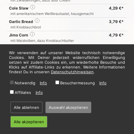
mit Zwiebelringen, dazu Sour Cream
Cole Slaw
i
4,29 €*
mit amerikanischem Weißkrautsalat, hausgemacht
Garlic Bread
i
3,79 €*
mit Knoblauchbrot
Jims Corn
i
4,79 €*
mit Maiskolben, dazu Knoblauchbutter
Nachos
i
4,79 €*
Wir verwenden auf unserer Website technisch notwendige
mit Chili-Sauce
Cookies. Mit Deiner jederzeit widerruflichen Einwilligung
Nachos Cheese
i
6,29 €*
setzen wir zudem Cookies ein, um wiederholte Besuche und
Klicks auf Affiliate-Links zu erkennen. Weitere Informationen
mit Käse überbacken und Sweet-Chili-Sauce
findest Du in unseren
Datenschutzhinweisen
.
Jetzt hier bestellen
Notwendig
Info
Besuchermessung
Info
Affiliates
Info
* Alle Preise in Euro inkl. gesetzl. MwSt. Abbildungen können ggf. abweichen.
Informationen zu Inhalts- und Zusatzstoffen finden Sie unter
i
Alle ablehnen
Auswahl akzeptieren
Alle akzeptieren
Home
·
Impressum
·
Datenschutzhinweise
·
AGB