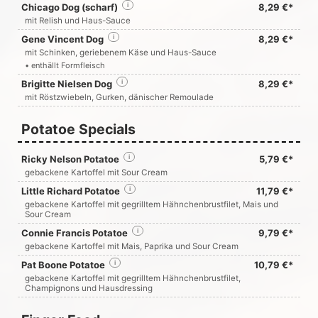
Chicago Dog (scharf)
i
8,29 €*
mit Relish und Haus-Sauce
Gene Vincent Dog
i
8,29 €*
mit Schinken, geriebenem Käse und Haus-Sauce
• enthällt Formfleisch
Brigitte Nielsen Dog
i
8,29 €*
mit Röstzwiebeln, Gurken, dänischer Remoulade
Potatoe Specials
Ricky Nelson Potatoe
i
5,79 €*
gebackene Kartoffel mit Sour Cream
Little Richard Potatoe
i
11,79 €*
gebackene Kartoffel mit gegrilltem Hähnchenbrustfilet, Mais und
Sour Cream
Connie Francis Potatoe
i
9,79 €*
gebackene Kartoffel mit Mais, Paprika und Sour Cream
Pat Boone Potatoe
i
10,79 €*
gebackene Kartoffel mit gegrilltem Hähnchenbrustfilet,
Champignons und Hausdressing