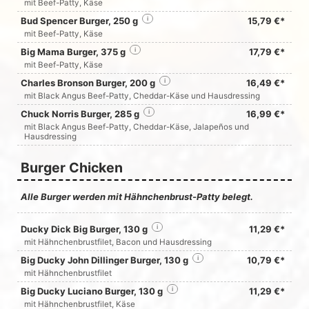
mit Beef-Patty, Käse
Bud Spencer Burger, 250 g
i
15,79 €*
mit Beef-Patty, Käse
Big Mama Burger, 375 g
i
17,79 €*
mit Beef-Patty, Käse
Charles Bronson Burger, 200 g
i
16,49 €*
mit Black Angus Beef-Patty, Cheddar-Käse und Hausdressing
Chuck Norris Burger, 285 g
i
16,99 €*
mit Black Angus Beef-Patty, Cheddar-Käse, Jalapeños und
Hausdressing
Burger Chicken
Alle Burger werden mit Hähnchenbrust-Patty belegt.
Ducky Dick Big Burger, 130 g
i
11,29 €*
mit Hähnchenbrustfilet, Bacon und Hausdressing
Big Ducky John Dillinger Burger, 130 g
i
10,79 €*
mit Hähnchenbrustfilet
Big Ducky Luciano Burger, 130 g
i
11,29 €*
mit Hähnchenbrustfilet, Käse