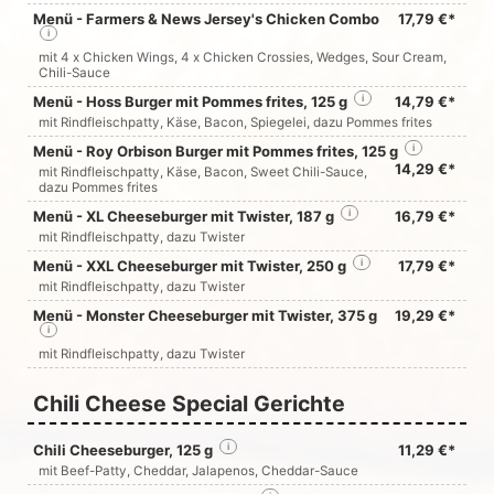
Menü - Farmers & News Jersey's Chicken Combo
17,79 €*
i
mit 4 x Chicken Wings, 4 x Chicken Crossies, Wedges, Sour Cream,
Chili-Sauce
Menü - Hoss Burger mit Pommes frites, 125 g
i
14,79 €*
mit Rindfleischpatty, Käse, Bacon, Spiegelei, dazu Pommes frites
Menü - Roy Orbison Burger mit Pommes frites, 125 g
i
14,29 €*
mit Rindfleischpatty, Käse, Bacon, Sweet Chili-Sauce,
dazu Pommes frites
Menü - XL Cheeseburger mit Twister, 187 g
i
16,79 €*
mit Rindfleischpatty, dazu Twister
Menü - XXL Cheeseburger mit Twister, 250 g
i
17,79 €*
mit Rindfleischpatty, dazu Twister
Menü - Monster Cheeseburger mit Twister, 375 g
19,29 €*
i
mit Rindfleischpatty, dazu Twister
Chili Cheese Special Gerichte
Chili Cheeseburger, 125 g
i
11,29 €*
mit Beef-Patty, Cheddar, Jalapenos, Cheddar-Sauce