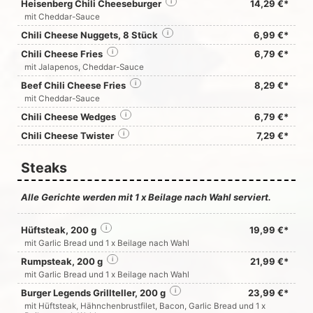
Heisenberg Chili Cheeseburger
i
14,29 €*
mit Cheddar-Sauce
Chili Cheese Nuggets, 8 Stück
i
6,99 €*
Chili Cheese Fries
i
6,79 €*
mit Jalapenos, Cheddar-Sauce
Beef Chili Cheese Fries
i
8,29 €*
mit Cheddar-Sauce
Chili Cheese Wedges
i
6,79 €*
Chili Cheese Twister
i
7,29 €*
Steaks
Alle Gerichte werden mit 1 x Beilage nach Wahl serviert.
Hüftsteak, 200 g
i
19,99 €*
mit Garlic Bread und 1 x Beilage nach Wahl
Rumpsteak, 200 g
i
21,99 €*
mit Garlic Bread und 1 x Beilage nach Wahl
Burger Legends Grillteller, 200 g
i
23,99 €*
mit Hüftsteak, Hähnchenbrustfilet, Bacon, Garlic Bread und 1 x