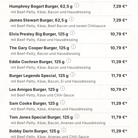
Humphrey Bogart Burger, 62,5 g
i
7,29 €*
mit Beef-Patty, Käse, Bacon und Hausdressing
James Stewart Burger, 62,5 g
i
7,29 €*
mit Beef-Patty, Käse, Beef Bacon und sweet Chilisauce
Elvis Presley Big Burger, 125 g
i
10,79 €*
mit Beef-Patty, Käse und Hausdressing
The Gary Cooper Burger, 125 g
i
10,79 €*
mit Beef-Patty, Bacon und Hausdressing
Eddie Cochran Burger, 125 g
i
11,29 €*
mit Beef-Patty, Käse, Bacon und Hausdressing
Burger Legends Special, 125 g
i
11,79 €*
mit Beef-Patty, Käse, Bacon, Ei und Hausdressing
Los Amigos Burger, 125 g
i
10,79 €*
mit Beef-Patty, Käse und Chili-Sauce
Sam Cooke Burger, 125 g
i
11,29 €*
mit Beef-Patty, Käse, Ananas und Hausdressing
Tom Jones Special Burger, 125 g
i
11,79 €*
mit Beef-Patty, Käse, Bacon, Ananas und Hausdressing
Bobby Darin Burger, 125 g
i
11,29 €*
mit Beef-Patty, Käse, Ananas und Chili-Sauce