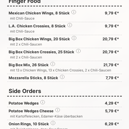
Finger Food
Mexican Chicken Wings, 8 Stück
i
9,79 €*
mit Chili-Sauce
L.A. Chicken Crossies, 8 Stück
i
9,79 €*
mit Chili-Sauce
Big Box Chicken Wings, 20 Stück
i
20,79 €*
mit 2 x Chili-Saucen
Big Box Chicken Crossies, 25 Stück
i
20,79 €*
mit 2 x Chili-Saucen
Big Box Mix, 26 Stück
i
21,79 €*
mit 13 x Chicken Wings, 13 x Chicken Crossies, 2 x Chili-Saucen
Mozzarella Sticks, 8 Stück
i
7,79 €*
Side Orders
Potatoe Wedges
i
4,29 €*
Potatoe Wedges Cheese
i
5,79 €*
mit Kartoffelecken, Edamer-Käse überbacken
Onion Rings, 10 Stück
i
6,29 €*