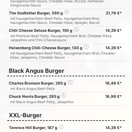
hausgemachter Sauce, Cheddar-Käse, Rucola, Parmesan,
Gorgonzola-Sauce
The Godfather Burger, 390 g
i
21,79 €*
mit hausgemachtem Beef-Patty, hausgemachtem Brot,
hausgemachter Sauce, Cheddar-Käse, Spieglei, Bacon
Chili Cheese Deluxe Burger, 150 g
i
14,29 €*
mit Premium Beef-Patty, hausgemachtem Brot, Cheddar-Käse,
Jalapeños und Chili-Cheesesauce
Heisenberg Chili-Cheese Burger, 130 g
i
14,29 €*
mit hausgemachtem Beef-Patty, hausgemachtem Brot, Cheddar-
Käse, Jalapenos, Cheddar-Sauce
Black Angus Burger
Charles Bronson Burger, 285 g
i
16,49 €*
mit Black Angus Beef-Patty
Chuck Norris Burger, 285 g
i
16,99 €*
mit Black Angus Beef-Patty, Jalapeños
XXL-Burger
Terence Hill Burger, 187 g
i
14,29 €*