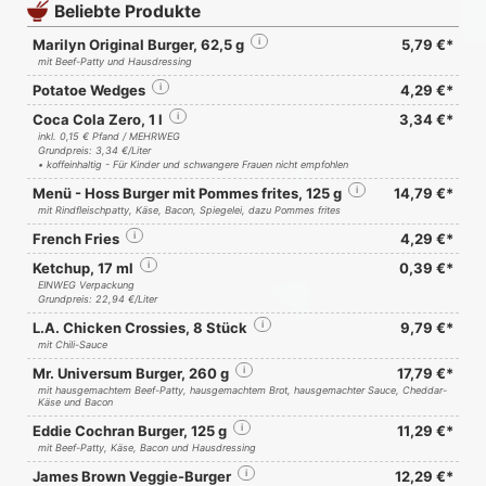
Beliebte Produkte
Marilyn Original Burger, 62,5 g
i
5,79 €*
mit Beef-Patty und Hausdressing
Potatoe Wedges
i
4,29 €*
Coca Cola Zero, 1 l
i
3,34 €*
inkl. 0,15 € Pfand / MEHRWEG
Grundpreis: 3,34 €/Liter
• koffeinhaltig - Für Kinder und schwangere Frauen nicht empfohlen
Menü - Hoss Burger mit Pommes frites, 125 g
i
14,79 €*
mit Rindfleischpatty, Käse, Bacon, Spiegelei, dazu Pommes frites
French Fries
i
4,29 €*
Ketchup, 17 ml
i
0,39 €*
EINWEG Verpackung
Grundpreis: 22,94 €/Liter
L.A. Chicken Crossies, 8 Stück
i
9,79 €*
mit Chili-Sauce
Mr. Universum Burger, 260 g
i
17,79 €*
mit hausgemachtem Beef-Patty, hausgemachtem Brot, hausgemachter Sauce, Cheddar-
Käse und Bacon
Eddie Cochran Burger, 125 g
i
11,29 €*
mit Beef-Patty, Käse, Bacon und Hausdressing
James Brown Veggie-Burger
i
12,29 €*