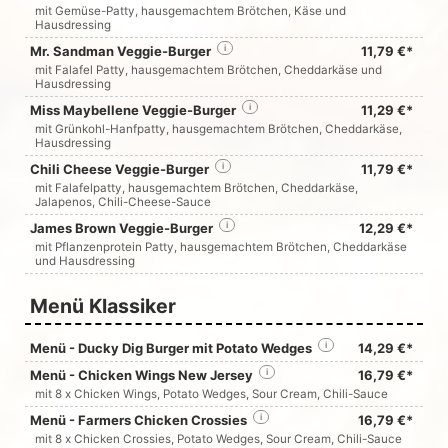
mit Gemüse-Patty, hausgemachtem Brötchen, Käse und
Hausdressing
Mr. Sandman Veggie-Burger
i
11,79 €*
mit Falafel Patty, hausgemachtem Brötchen, Cheddarkäse und
Hausdressing
Miss Maybellene Veggie-Burger
i
11,29 €*
mit Grünkohl-Hanfpatty, hausgemachtem Brötchen, Cheddarkäse,
Hausdressing
Chili Cheese Veggie-Burger
i
11,79 €*
mit Falafelpatty, hausgemachtem Brötchen, Cheddarkäse,
Jalapenos, Chili-Cheese-Sauce
James Brown Veggie-Burger
i
12,29 €*
mit Pflanzenprotein Patty, hausgemachtem Brötchen, Cheddarkäse
und Hausdressing
Menü Klassiker
Menü - Ducky Dig Burger mit Potato Wedges
i
14,29 €*
Menü - Chicken Wings New Jersey
i
16,79 €*
mit 8 x Chicken Wings, Potato Wedges, Sour Cream, Chili-Sauce
Menü - Farmers Chicken Crossies
i
16,79 €*
mit 8 x Chicken Crossies, Potato Wedges, Sour Cream, Chili-Sauce