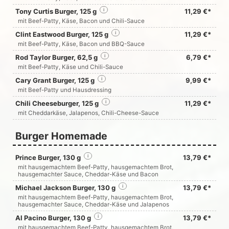
Tony Curtis Burger, 125 g
i
11,29 €*
mit Beef-Patty, Käse, Bacon und Chili-Sauce
Clint Eastwood Burger, 125 g
i
11,29 €*
mit Beef-Patty, Käse, Bacon und BBQ-Sauce
Rod Taylor Burger, 62,5 g
i
6,79 €*
mit Beef-Patty, Käse und Chili-Sauce
Cary Grant Burger, 125 g
i
9,99 €*
mit Beef-Patty und Hausdressing
Chili Cheeseburger, 125 g
i
11,29 €*
mit Cheddarkäse, Jalapenos, Chili-Cheese-Sauce
Burger Homemade
Prince Burger, 130 g
i
13,79 €*
mit hausgemachtem Beef-Patty, hausgemachtem Brot,
hausgemachter Sauce, Cheddar-Käse und Bacon
Michael Jackson Burger, 130 g
i
13,79 €*
mit hausgemachtem Beef-Patty, hausgemachtem Brot,
hausgemachter Sauce, Cheddar-Käse und Jalapenos
Al Pacino Burger, 130 g
i
13,79 €*
mit hausgemachtem Beef-Patty, hausgemachtem Brot,